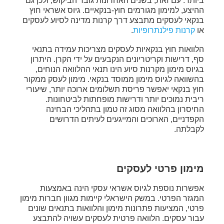
ביותר. עם זאת, בשנים האחרונות גובר הביקוש, ולכן גם
ההיצע, למימון מגורמים חוץ-בנקאיים. גיוס אשראי חוץ
בנקאי לעסקים מתבצע דרך קרנות מדינה לסיוע לעסקים
או
קרנות פילנתרופיות
.
הלוואות חוץ בנקאיות לעסקים מצריכות עמידה בתנאי
סף, דרישות וקריטריונים הנקבעים על ידי הקרן. היתרון
בגיוס מימון מקרנות סיוע הינו תנאי ההלוואה הנוחים,
בהשוואה לגיוס מימון ממוסד בנקאי. מימון לעסק ממקור
חוץ בנקאי יאפשר פריסת תשלומים ארוכה יותר, שיעורי
ריבית נמוכים יותר ודרישות מופחתות לביטחונות.
החיסרון בהלוואה מסוג זה טמון בתהליכי הבחינה
הקפדניים, הארוכים והמייגעים לעיתים הדרושים
לקבלתה.
מימון פרטי לעסקים
אפשרות נוספת לגיוס אשראי עסקי הינה באמצעות
המגזר הפרטי. במשק הישראלי קיימות מגוון חברות מימון
פרטי, המציעות פתרונות מימון והלוואות בתנאים שונים
עבור עסקים. הלוואה פרטית לעסקים עשויה להתבצע