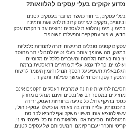
מדוע זקוקים בעלי עסקים להלוואות?
בעלי עסקים, בייחוד כאשר מדובר בעסקים קטנים
ובינוניים, נזקקים לעיתים קרובות להלוואות ותמיכה
במימון. מימון והלוואות לעסקים נחוצים עבור הקמת עסק
חדש, שיפור עסק קיים והפעלתו השוטפת.
עסקים קטנים סובלים מרגישות יתרה לתנודות כלכליות
במשק, מה שהופך אותם בעלי נטייה לסבול יותר מחוסר
יציבות בעתות מלחמה ומשברים כלכליים מקומיים
ועולמיים. כך לדוגמא, עליית מחירים דראסטית ברמה
הגלובאלית תשפיע על הכסף הנזיל והזמין העומד לרשות
העסק הקטן, והכרחי להמשך פעילותו ותפקודו.
הסיבה לרגישות זו הינה שמרבית העסקים הקטנים אינם
מחזיקים במספר רב של נכסים ואינם מנהלים מחזוק
כספי בהיקף גדול. כל פגיעה ברווחיות העסק, ירידה
בהכנסותיו, עלייה חדה בהוצאותיו או כישלון עסקי-ניהולי,
עשוי להוציא אותו משיווי משקל ואף להביא לקריסתו
המוחלטת. מסיבות אלו, הלוואות מהוות כלי פיננסי חיוני,
קריטי והכרחי עבור קיומם והמשכיותם של עסקים קטנים.