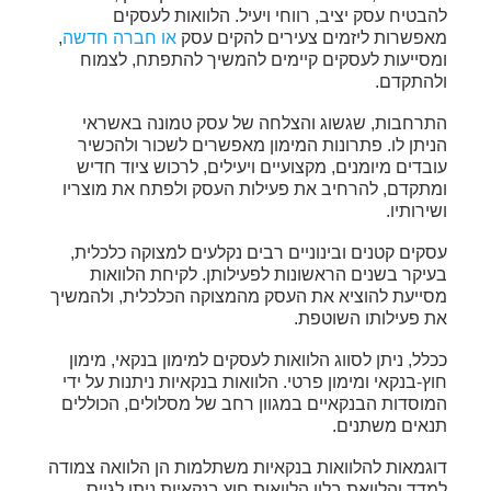
להבטיח עסק יציב, רווחי ויעיל. הלוואות לעסקים
מאפשרות ליזמים צעירים להקים עסק
או חברה חדשה
,
ומסייעות לעסקים קיימים להמשיך להתפתח, לצמוח
ולהתקדם.
התרחבות, שגשוג והצלחה של עסק טמונה באשראי
הניתן לו. פתרונות המימון מאפשרים לשכור ולהכשיר
עובדים מיומנים, מקצועיים ויעילים, לרכוש ציוד חדיש
ומתקדם, להרחיב את פעילות העסק ולפתח את מוצריו
ושירותיו.
עסקים קטנים ובינוניים רבים נקלעים למצוקה כלכלית,
בעיקר בשנים הראשונות לפעילותן. לקיחת הלוואות
מסייעת להוציא את העסק מהמצוקה הכלכלית, ולהמשיך
את פעילותו השוטפת.
ככלל, ניתן לסווג הלוואות לעסקים למימון בנקאי, מימון
חוץ-בנקאי ומימון פרטי. הלוואות בנקאיות ניתנות על ידי
המוסדות הבנקאיים במגוון רחב של מסלולים, הכוללים
תנאים משתנים.
דוגמאות להלוואות בנקאיות משתלמות הן הלוואה צמודה
למדד והלוואת בלון הלוואות חוץ בנקאיות ניתן לגייס