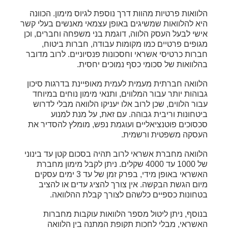
הלוואות פרטיות מהוות דרך נוספת לגיוס מימון. הכוונה
היא להלוואות שמשיגים באופן עצמאי מאנשים בעלי קשר
אישי לבעל העסק הלווה, דוגמת בני משפחה וחברים, וכן
מגופים פרטיים כמו מקומות עבודה, חברות ביטוח,
חברות כרטיסי אשראי וחסכונות פנסיוניים. לרוב מדובר
בהלוואות של סכומי כסף נמוכים יחסית.
הלוואה חברתית מעמית לעמית מאופיינת בדרגות סיכון
גבוהות יותר עבור המלווים, ותנאי מימון נוחים במיוחד
עבור הלווים, שכן לרוב אלו יעניקו הלוואה מבלי לדרוש
ביטחונות וריבית גבוהה. עם זאת, על מנת למנוע
סכסוכים פוטנציאליים ועוגמת נפש, מומלץ להסדיר את
העסקה משפטית ורשמית.
הלוואה מחברת אשראי לרוב תהיה בסכום קטן עד בינוני
של 1000 עד 4000 שקלים. ניתן לקבל מימון מחברת
האשראי באופן מידי, בפרק זמן של עד 3 ימים עסקים
מיום הגשת הבקשה. אין צורך להציג עדים או להציב
בטחונות כספיים כלשהם לצורך קבלת ההלוואה.
בנוסף, ניתן ליטול מספר הלוואות עוקבות מחברות
האשראי, מבלי לחכות תקופת המתנה בין הלוואה