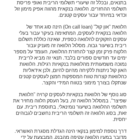
בתנאים, ובכלל זה שיעורי תשלומי הריבית ואופי פריסת
תשלומי ההחזרים. הלוואה בנקאית מהווה אפיק מימון זול
וכדאי במיוחד עבור עסקים קטנים.
הלוואת "און קול" (On call loan) הינה סוג אחד של
הלוואה בנקאית לעסקים, המתאימה בעיקר עבור בעלי
עסקים הזקוקים להלוואה כספית, שאינה כוללת תשלום
ריבית בשיעור גבוה. מסלול הלוואה זה מעניק עבור
הלקוח פרק זמן קצר להחזרת ההלוואה, העומד על מספר
ימים עד חודשים ספורים בלבד. תנאי זה מביא לריבית
נמוכה משמעותית מהלוואות בנקאיות רגילות. הלוואות
האון קול ניתנות ללקיחה מהיום להיום, ולכן אידאליות
כהלוואות קצרות טווח המספקות חמצן לעסקים קטנים
שנתקלו בצורך מימוני בטווח המידי והקצר.
סוג נוסף של הלוואות בנקאיות לעסקים קרויה "הלוואת
שפיצר". במסלול הלוואה זה, בעל העסק הלווה מחזיר את
תשלומי ההלוואה בשיעור נומינאלי, בתוספת ריבית. עם
זאת, בסוג הלוואה זה תשלומי הריבית נחשבים לגבוהים
יחסית.
דרך נוספת למימון בנקאי הינה הגדלת מסגרת האשראי.
מדובר במעין הלוואה עקיפה מהבנק, המבצעת על ידי