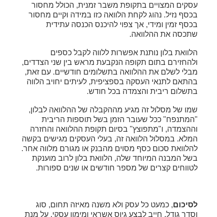
עסקים המצויים בתקופת משבר זמנית, הכולל מחסור
בכסף נזיל. נהוג לקחת הלוואה כזו במידה וקיים מחסור
בכסף זמין ומידי, אך צפוי להיכנס הכנסה עתידית
שתכסה את ההלוואה.
הלוואת בלון נותנת אפשרות ללווה לקבל כספים
ולהחזירם בתום תקופה הנקבעת מראש בין שני הצדדים,
מבלי לשלם את ההלוואה בתשלומים חודשיים. עם זאת,
בהתאם לתנאי העסקה בספציפית, לעיתים יחויב הלווה
בתשלום ריבית והצמדה בכל חודש.
שמו של מסלול זה מגיע מההקבלה של ההלוואה לבלון,
"המתנפח" ככל שעובר הזמן בשל תוספות הריבית
וההצמדה, ו"מתפוצץ" בסיום תקופת ההלוואה והחזרה
המלא. במסלול הלוואה זה, בעלי העסקים מגישים בקשה
להלוואת סכום כסף מסוים מהבנק או מגורם מלווה אחר.
בשל המבנה המיוחד שלה, הלוואת בלון לרוב מוענקת
לטווחים קצרים של מספר חודשים או שנים ספורות.
לסיכום
, כמעט כל עסק ולא משנה מאיזה תחום, סוג
וסדר גודל, חייב לבצע גיוס אשראי ומימון עסקי, על מנת