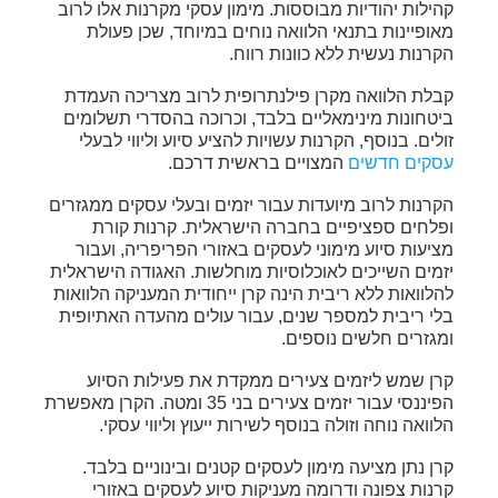
קהילות יהודיות מבוססות. מימון עסקי מקרנות אלו לרוב
מאופיינות בתנאי הלוואה נוחים במיוחד, שכן פעולת
הקרנות נעשית ללא כוונות רווח.
קבלת הלוואה מקרן פילנתרופית לרוב מצריכה העמדת
ביטחונות מינימאליים בלבד, וכרוכה בהסדרי תשלומים
זולים. בנוסף, הקרנות עשויות להציע סיוע וליווי לבעלי
עסקים חדשים
המצויים בראשית דרכם.
הקרנות לרוב מיועדות עבור יזמים ובעלי עסקים ממגזרים
ופלחים ספציפיים בחברה הישראלית. קרנות קורת
מציעות סיוע מימוני לעסקים באזורי הפריפריה, ועבור
יזמים השייכים לאוכלוסיות מוחלשות. האגודה הישראלית
להלוואות ללא ריבית הינה קרן ייחודית המעניקה הלוואות
בלי ריבית למספר שנים, עבור עולים מהעדה האתיופית
ומגזרים חלשים נוספים.
קרן שמש ליזמים צעירים ממקדת את פעילות הסיוע
הפיננסי עבור יזמים צעירים בני 35 ומטה. הקרן מאפשרת
הלוואה נוחה וזולה בנוסף לשירות ייעוץ וליווי עסקי.
קרן נתן מציעה מימון לעסקים קטנים ובינוניים בלבד.
קרנות צפונה ודרומה מעניקות סיוע לעסקים באזורי