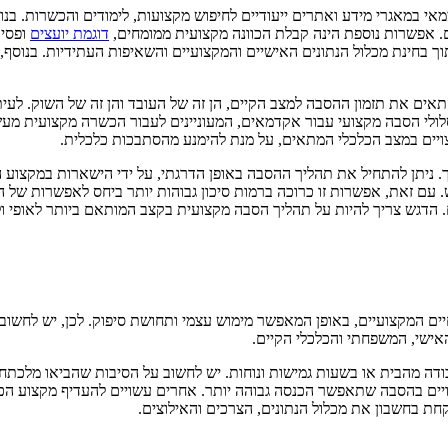
אי במאגרי מידע ואתרים ייעודיים לחיפוש מקצועות, לימודים והכשרות. בנ
 אפשרות נוספת הינה קבלת הכוונה מקצועית ממומחים,
דוגמת יועצים
ופסיכ
 בחינת מכלול הנתונים האישיים והמקצועיים והשאיפות העתידיות. בנוסף, 
אים את תזמון ההסבה למצב הקיים, הן זה של העובד והן זה של השוק. לעי
י הסבה מקצועי עבור אקדמאים, המעוניינים לעבור הכשרה מקצועית מעשי
צויים במצב הכלכלי המתאים, על מנת להימנע מהסתבכות כלכלית.
יתן להתחיל את תהליך ההסבה באופן הדרגתי, על ידי הישארות במקצוע הנ
עם זאת, אפשרות זו כרוכה ברמות סיכון גבוהות יותר ביחס לאפשרות של ה
 הדגש צריך להיות על תהליך הסבה מקצועית בקצב המותאם ביותר לאופי ול
יים המקצועיים, באופן המאפשר מימוש עצמי ותחושת סיפוק. לכן, יש לחשו
אישי, המשפחתי והכלכלי הקיים.
ודה מהבית או בשעות גמישות ונוחות. יש לחשוב על הסיבות שהביאו מלכת
בהסבה שתאפשר הכנסה גבוהה יותר. אחרים עשויים להעדיף מקצוע הכרוך ב
 בחשבון את מכלול הנתונים, הצרכים והאילוצים.