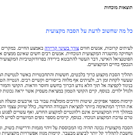
תוצאות מוכחות
כל מה שחשוב לדעת על הסבה מקצועית
לעיתים קרובות, אנשים חווים
צורך בשינוי קריירה
באמצע החיים. במקרים מס
ושחיקה מהשגרה המקצועית הנוכחית. אנשים רבים חשים שאינם ממצים את 
הפוטנציאל האישי, דבר העשוי להתבטא בירידה בפרודוקטיביות המקצועית 
הנכסף בחיים המקצועיים.
תהליך הסבת מקצוע כרוך בלבטים, חששות והתחבטויות באשר לנטישת המקצ
שעשוי לקחת זמן רב, ולעיתים אף מלווה בייסורים וקשיים רבים. הנטייה 
בניגוד לקפיצה אל תוך הלא נודע הכרוך בחשש וחוסר וודאות. הקושי והמו
ולגדל ילדים. בנוסף, קיים הקושי הטמון במציאת מעסיק אשר יראה נכונות
קיימות מספר אפיקים, שיטות ודרכים מומלצות עבור בני ארבעים ומעלה המ
את הדרך המתאימה ביותר למציאת העבודה החדשה, כולל שיווק עצמי והכנה 
במהלך חייו המקצועיים אינם רלוונטיים למקצוע החדש, ואף עשויים לפגו
טרם עזיבת המקצוע הנוכחי. בנוסף, קיימים מספר גופים המיועדים לסייע לת
הסבה מקצועית נכונה תהיה כזו המבוססת על זיהוי מגמות ודרישות בשוק, וכן
נחשבת לתהליך קל יותר לביצוע מבעבר. קיימות מגוון אפשרויות מקצועיו