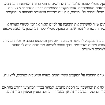
וסף, מומלץ לעבור על מודעות הדרושים ברחבי הרשת והעיתונות הכתובה,
ולוגים תעסוקתיים. אנשי מקצוע המתמחים בהכוונה להסבה מקצועית
מומלץ לברר על עמותות, ארגונים ומכונים המועדים להכוונה תעסוקתית
תים שווה להשהות את ההסבה עד לסיום תואר אקדמי, לימודי תעודה או
ת הקשורה לתואר שלמדו. בנוסף, מומלץ לקחת בחשבון כי הסבת מקצוע
וכחי במקביל לרכישת מקצוע חדש. ניתן גם לבצע הסבה טוטלית ומהירה
סבה איטית והדרגתית. דרך נוספת להימנע מסיכונים הינה להתנסות
צרכים האישיים.
ב טרם ההסבה על המקצוע אשר יתאים בצורה המיטבית לצרכים, לרצונות,
חילה את המחשבה על הסבת מקצוע, ולבחור בכיוון המקצועי החדש בהתאם
הכנסה נמוכה יותר, אך בעבודה הכרוכה בעניין וסיפוק רב יותר. על