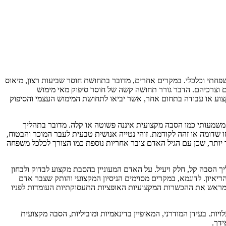
פחתי וכלכלי. במקרים אחרים, מדובר בתחושת חוסר שביעות רצון, מיאוס
 וצרכיהם. הדבר גורר תחושה קשה של חוסר סיפוק מאי מימוש
קצוע או עבודה בתחום אחר, אשר יביאו לתחושת המימוש העצמי והסיפוק
משמעותי כמו הסבה מקצועית איננה פשוטה או קלה. מדובר בתהליך
 שדומה או זהה לקודמת. זוהי נטייה אנושית טבעית לעבר המוכר והבטוח,
 יותר, שכן עם הגיל האדם צובר אחריות נוספת כמו הצורך לכלכל משפחה
 הסבה קל, חלק ויעיל. על האדם המעוניין בהסבת מקצוע לבדוק ולבחון
יאיון. לדוגמא, במקרים מסוימים הניסיון המקצועי והותק שצבר אדם
ק מראש את ההכשרות המקצועיות האופציות התעסוקתיות העומדות לפניו
יות. בעידן המודרני, המאופיין בדינאמיות ומוביליות, הסבה מקצועית
ידך.