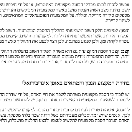
אפשר לנסות לבצע מבדקי הכוונה מקצועית באינטרנט, או על ידי חיפוש עצמ
לשם בחינת מצב השוק וקבלת מושג באשר למקצועות המבוקשים והנדרשים.
מספקים סקירה מדויקת וכוללת על המקצועות הפוטנציאליים המתאימים, תוך
לשינוי קריירה.
תזמון:
לטיימינג חלק חשוב ומשמעותי בתהליך ההסבה המקצועית. חשוב להת
הכשרה אחרת, אשר תאפשר פתיחת דלתות למקצועות חדשים. קיימים מסלול
עשויה לקחת זמן, ולכן לפגוע בפרנסה. לכן רצוי לבצע את התהליך כאשר מ
קצב:
קצב ההסבה המקצועית גם הוא משחק תפקיד חשוב בהצלחת התהליך. נ
יותר, הדורשת התפטרות מידית ממקום העבודה הנוכחי וחיפוש מקצוע חדש. 
תחילה בתפקיד החדש, על מנת לוודא כי אכן מדובר בתחום מקצועי מתאים.
בחירת המקצוע הנכון והמתאים באופן אינדיבידואלי
יש לזכור כי הסבה מקצועית מטרתה לשפר את חיי האדם, על ידי שדרוג הח
ליכולות ולשאיפות המקצועית והאישיות כאחד. בנוסף, יש להתחשב במצב ה
לדוגמא, אימהות טריות לעיתים קרובות יבחרו בהסבה למקצוע שיאפשר עב
לכך. אנשים שחשו מתוסכלים מעבודתם בשל דרגת שכר בלתי מספקת עשויים 
האדם העובר הסבה מקצועית להקשיב לעצמו ולבצע החלטה מושכלת, הלוקחת