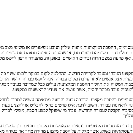
וימים, ההסבה המקצועית מהווה אילוץ הנובע מפיטורים או משינוי מצב מש
יכולותיהם וכשוריהם בעבודתם, או שהעבודה איננה תואמת את ציפיותיהם
ואף פגיעה במצב הרוח ובחיים האישיים. באופן זה, מתעורר הרצון לחפש מ
וע הנוכחי ומעבר לקריירה חדשה. ההחלטה לקום בבוקר ולבצע שינוי כה 
הטבעית אצל אנשים לאחר עזיבת מקום עבודה הינה לחפש עבודה חדשה אך כזו
רכבות המלווה את תהליך ההסבה המקצועית עולים ככל שמדובר בעובד מבוגר
 להעסיק עובד מבוגר יחסית, אשר עושה את צעדיו הראשונים במקצוע.
עוניינים בהסבת מקצוע. הדרכה נכונה והכוונה מתאימה עשויה לתרום לתהליך
לראיונות עבודה. חשוב לדעת אילו פרטים כדאי להבליט או להצניע בעת הר
ע בסיכויי הקבלה לעבודה החדשה. עבור מי ששוקל לבצע הסבה, מומלץ לבדו
הליך.
 זיהוי הזדמנויות מקצועיות כדאיות המאפשרות מקסום רווחים תוך צמצום עלו
ת ותעסוקתיות בשוק, אשר מקלות על הסבת מקצוע מהירה מחד אך בטוחה מא