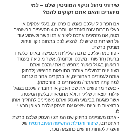
שירותי ניהול וניקוי המוניטין שלנו – למי
מיועדים והאם אתם זקוקים להם?
אם הפרופיל שלכם כאנשים פרטיים, בעלי עסקים או
בעלי חברות עונה לאחד או יותר מ-4 הסעיפים הרשומים
מטה, אנו מזמינים אתכם ליצור איתנו קשר ולשמוע עוד
על השירותים שיש לנו להציע לכם בתחום ניקוי וניהול
מוניטין ברשת.
• פורסמה עליכם כתבה שלילית ומכפישה באתר כלשהו
ברשת (חדשותי, משפטי וכדומה), אשר מופיעה בעמוד
הראשון בגוגל כאשר מחפשים את שמכם ואתם
מעוניינים "להעלים אותה" מתוצאות החיפוש (לדחוק
אותה לעמודים האחוריים, או במקרים אחרים לגרום
למחיקתה מהאתר / מהאתרים בו פורסמה).
• כאשר מחפשים את שם העסק או החברה שלכם בגוגל
עולות תוצאות שליליות ולא מחמיאות בלשון המעטה,
אשר פוגעות בביצועי העסק ואתם מעוניינים להחליף אותן
בתוצאות חיוביות שיציגו את העסק שלכם באופן הראוי
לו.
• אתם מעוניינים בחיזוק שם המותג / העסק שלכם ברשת
האינטרנט,
שיפור והגדלת החשיפה האינטרנטית
שלו
והשגת לקוחות חדשים כתוצאה מכך.