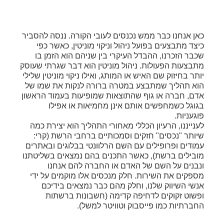
כאן אנחנו כבר ממש נכנסים לעובי הקורה. ננסה להסביר
כיצד מתבצעים בפועל ניהול וניקוי מוניטין, כאשר כפי
שכבר הזכרנו, ההבדל העיקרי בין שניהם הוא הזמן בו
מתבצעות הפעולות. ניהול מוניטין הוא דבר שגרתי שעוסק
יותר בחיזוק שם האיש או המותג, ואילו ניקוי מוניטין שלילי
הוא תהליך שמתבצע במטרה ברורה לנקות את שמו של
אדם, חברה או גוף שהתוצאות שמופיעות בעמוד הראשון
בגוגל כשמחפשים אותם אינן מחמיאות או אפילו
פוגעניות.
לענייננו, הרעיון הכללי מאחורי התהליך הוא יצירת כמה
שיותר "נכסים" חזקים וסמכותיים ברחבי הרשת (קרי:
עמודים ופרופילים עם השם הרלוונטי בבלוגים ובאתרים
מובילים ברשת), כאשר התכנים בהם נמצאים בשליטתנו
ונבנים על השם של האדם או החברה להם אנחנו
מספקים את השירות. חלק מנכסים אלו מוקמים על ידי
אנשי השיווק שלנו, וחלק מהם כבר נמצאים בידיכם
ופשוט זקוקים לדחיפה קדימה (חשבונות ברשתות
החברתיות כמו פייסבוק וטוויטר למשל).