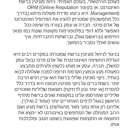
לעולם הוירטואלי, בעולם האמיתי. ניהול מוניטין ברשת
האינטרנט, או בקיצור ORM (Online Reputation
Management), היא ביצוע סדרת פעולות מיתוג (בדרך
כלל מתמשכות) שמטרתן להציג את הפרופיל האינטרנטי
של אדם פרטי, חברה או עסק בצורה מרשימה ככל
האפשר וללא דופי בפלטפורמות מקוונות שונות כמו מנועי
החיפוש (ובראשם גוגל), וברשתות החברתיות. איך
עושים זאת? נסביר בהמשך.
בניגוד לניהול מוניטין ברשת שמטרתו במקרים רבים היא
הגדלת החשיפה האינטרנטית של אדם פרטי (בעל עסק
למשל), חברה, עסק או מותג כלשהו ולעיתים מתבצע
כפעולת מנע וכמעין הקדמת תרופה למכה שעלולה לבוא
בעתיד, ניקוי מוניטין שלילי ברשת הוא עניין רגיש הרבה
יותר. כשמדברים על ניקוי מוניטין הכוונה היא בדרך כלל
להסרת (או יותר נכון לדחיקת) תוצאות שליליות ואזכורים
שליליים שפורסמו עלינו במקומות שונים ברשת מהדף
הראשון בגוגל לדפים האחוריים יותר (עמוד 2 ואילך),
אליהם רק אחוז נמוך מאד מהגולשים ברשת מגיע ושם
הרוב המוחלט של המחפשים באינטרנט לא יימצא את
התוצאה או התוצאות שפוגעת בשמנו הטוב ומלכלכות
אותו.