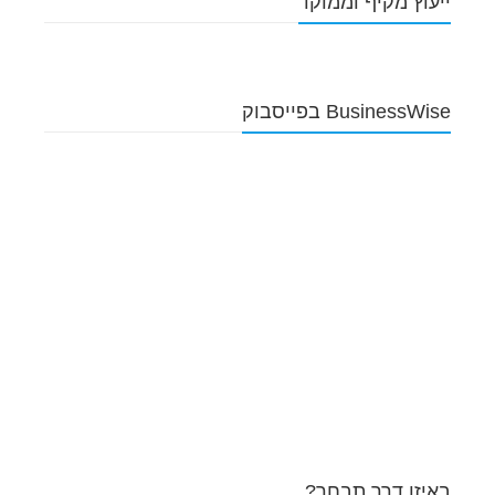
ייעוץ מקיף וממוקד
BusinessWise בפייסבוק
באיזו דרך תבחר?