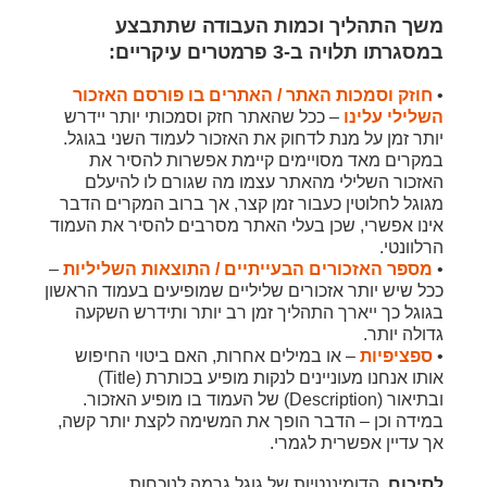
משך התהליך וכמות העבודה שתתבצע
במסגרתו תלויה ב-3 פרמטרים עיקריים:
•
חוזק וסמכות האתר / האתרים בו פורסם האזכור
השלילי עלינו
– ככל שהאתר חזק וסמכותי יותר יידרש
יותר זמן על מנת לדחוק את האזכור לעמוד השני בגוגל.
במקרים מאד מסויימים קיימת אפשרות להסיר את
האזכור השלילי מהאתר עצמו מה שגורם לו להיעלם
מגוגל לחלוטין כעבור זמן קצר, אך ברוב המקרים הדבר
אינו אפשרי, שכן בעלי האתר מסרבים להסיר את העמוד
הרלוונטי.
•
מספר האזכורים הבעייתיים / התוצאות השליליות
–
ככל שיש יותר אזכורים שליליים שמופיעים בעמוד הראשון
בגוגל כך ייארך התהליך זמן רב יותר ותידרש השקעה
גדולה יותר.
•
ספציפיות
– או במילים אחרות, האם ביטוי החיפוש
אותו אנחנו מעוניינים לנקות מופיע בכותרת (Title)
ובתיאור (Description) של העמוד בו מופיע האזכור.
במידה וכן – הדבר הופך את המשימה לקצת יותר קשה,
אך עדיין אפשרית לגמרי.
לסיכום,
הדומיננטיות של גוגל גרמה לנוכחות