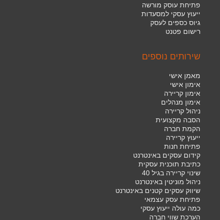
פתיחת עוסק מורשה
ייעוץ עסקי למסעדות
גיוס כספים לעסק
רישום פטנט
שירותים נוספים
מאמן אישי
אימון אישי
אימון קריירה
אימון מנהלים
ניהול קריירה
הסבה מקצועית
הקמת חברה
ייעוץ קריירה
פתיחת חנות
קידום עסקים באינטרנט
כתיבת תוכנית עסקית
שינוי קריירה בגיל 40
ניהול מוניטין באינטרנט
שיווק עסקים קטנים באינטרנט
פתיחת עסק עצמאי
כמה עולה ייעוץ עסקי
הערכת שווי חברה