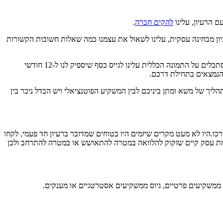
 הרעיון, עלינו
להקים חברה
.
ון מבחינה עסקית, עלינו לשאול את עצמנו כמה שאלות חשובות הקשורות
כמה כסף לגייס? – התשובה צריכה להיות כמה שיותר כסף תמורת כמה שפחות נתח מהחברה. בשלבים הראשונים זה כמובן לא פשוט, אבל כשמסתכלים על התמונה הכללית עלינו לגייס כסף שיספיק לנו ל-12 חודשי
ם הנמצאים בתחילת דרכם.
ליך של משא ומתן ביניכם לבין המשקיע הפוטנציאלי ויש הבדל ניכר בין
.היו לא מעט מקרים שיזמים היו בטוחים שמדובר ברעיון חד פעמי, לקחו
לעומת עסק קיים שזקוק להלוואה במטרה להתאושש או במטרה להתרחב ולכן