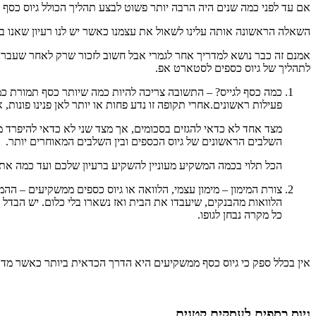
אם עד לפני כמה שנים היה הרבה יותר פשוט לבצע תהליך הכולל גיוס כסף
השאלה הראשונה אותה עלינו לשאול את עצמנו כאשר יש לנו רעיון שאנו בט
אמנם זה כבר נושא למדריך אחר לגמרי אבל חשוב לזכור שרק לאחר שעברנ
לתהליך של גיוס כספים לסטארט אפ.
פעילות ראשונים.אחרי תקופה זו נדע פחות או יותר לאן פנינו פונו
מצד אחד לא כדאי להגזים בסכומים, אך מצד שני לא כדאי להיפרד מנ
השלבים הראשונים של גיוס הכספים ובין השלבים המאוחרים יותר.
הכל תלוי בכמה המשקיע מעוניין להשקיע ברעיון שלכם ועד כמה את
צורת המימון – מימון עצמי, הלוואה או גיוס כספים ממשקיעים – ה
הלוואות מהבנקים, שיעבדו את הבית ואז נשארו בלי כלום. יש הבדל
כל מקרה נבחן לגופו.
אין בכלל ספק כי גיוס כסף ממשקיעים היא הדרך הכדאית ביותר כאשר מדובר בסטארט אפים ומיזמים. זה יכול להיות גי
גיוס כספים לעסקים קטנים