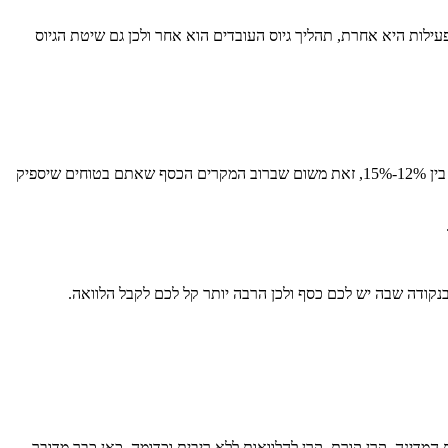
לות היא אחרת, תהליך גיוס העובדים הוא אחר ולכן גם שיטת הגיוס
לאחר שביצעתם רשימה מסודרת של כל ההשקעות אותן עליכם להשקיע במטרה להקים את העסק החדש, כדאי להוסיף לסכום הכולל, סכום נוסף שנע בין 12%-15%, זאת משום שברוב המקרים הכסף שאתם בטוחים שיספיק
נקודה שבה יש לכם כסף ולכן הרבה יותר קל לכם לקבל הלוואה.
מדינה, קרן קורת, קרן להלוואות ללא ריבית וכדומה. כאן כבר מדובר