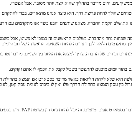
 ממשקיעים, היום מדובר בתהליך שהוא קצת יותר מסובך, אבל אפשרי.
וחים שהולך להוות פריצת דרך, היא כיצד אנחנו מתאגדים. בכדי להתקדם עם
ו את שלב הקמת החברה, מצאנו שותפים והבנו כיצד אנו מתקדמים עם הרעי
ת, איך מתקדמים הלאה ולכן זו צריכה להיות השאיפה הראשונה של רוב היזמי
תחים גבוהים של החברה. צריך למצוא את האיזון בין השניים. מדובר נטו בתה
ם בתור יזמים מוכנים להתפשר בשביל לקבל את הכסף לו אתם זקוקים.
המלצה היא שלא לקחת הלוואות כאשר מדובר בסטארט אפ הנמצא בתחילת דרכו
 גדול בין עסק הנמצא בתחילת הדרך שלו ואין לו ביסוס לעומת עסק קטן, 
וס הון בשיטת FAF, גיוס כספים ממשקיעים פרטיים, גיוס ממשקיעים אסטרטגיים או מענקים.