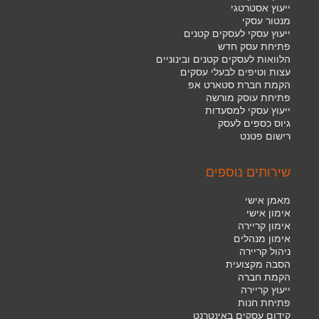
ייעוץ אסטרטגי
מנטור עסקי
ייעוץ עסקי לעסקים קטנים
פתיחת עסק חדש
הלוואות לעסקים קטנים ובינוניים
עצות וטיפים לבעלי עסקים
הקמת חברת סטארט אפ
פתיחת עוסק מורשה
ייעוץ עסקי למסעדות
גיוס כספים לעסק
רישום פטנט
שירותים נוספים
מאמן אישי
אימון אישי
אימון קריירה
אימון מנהלים
ניהול קריירה
הסבה מקצועית
הקמת חברה
ייעוץ קריירה
פתיחת חנות
קידום עסקים באינטרנט