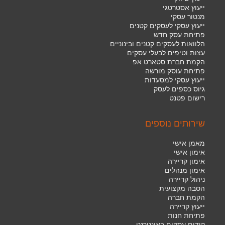
ייעוץ אסטרטגי
מנטור עסקי
ייעוץ עסקי לעסקים קטנים
פתיחת עסק חדש
הלוואות לעסקים קטנים ובינוניים
עצות וטיפים לבעלי עסקים
הקמת חברת סטארט אפ
פתיחת עוסק מורשה
ייעוץ עסקי למסעדות
גיוס כספים לעסק
רישום פטנט
שירותים נוספים
מאמן אישי
אימון אישי
אימון קריירה
אימון מנהלים
ניהול קריירה
הסבה מקצועית
הקמת חברה
ייעוץ קריירה
פתיחת חנות
קידום עסקים באינטרנט