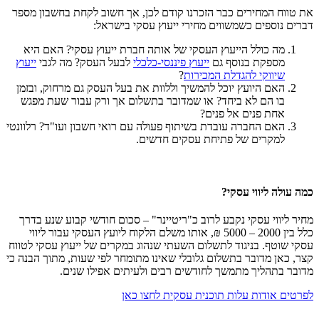
את טווח המחירים כבר הזכרנו קודם לכן, אך חשוב לקחת בחשבון מספר
דברים נוספים כשמשווים מחירי ייעוץ עסקי בישראל:
מה כולל הייעוץ העסקי של אותה חברת ייעוץ עסקי? האם היא
מספקת בנוסף גם
ייעוץ פיננסי-כלכלי
לבעל העסק? מה לגבי
ייעוץ
שיווקי להגדלת המכירות
?
האם היועץ יוכל להמשיך וללוות את בעל העסק גם מרחוק, ובזמן
בו הם לא ביחד? או שמדובר בתשלום אך ורק עבור שעת מפגש
אחת פנים אל פנים?
האם החברה עובדת בשיתוף פעולה עם רואי חשבון ועו"ד? רלוונטי
למקרים של פתיחת עסקים חדשים.
כמה עולה ליווי עסקי?
מחיר ליווי עסקי נקבע לרוב כ"ריטיינר" – סכום חודשי קבוע שנע בדרך
כלל בין 2000 – 5000 ₪, אותו משלם הלקוח ליועץ העסקי עבור ליווי
עסקי שוטף. בניגוד לתשלום השעתי שנהוג במקרים של ייעוץ עסקי לטווח
קצר, כאן מדובר בתשלום גלובלי שאינו מתומחר לפי שעות, מתוך הבנה כי
מדובר בתהליך מתמשך לחודשים רבים ולעיתים אפילו שנים.
לפרטים אודות עלות תוכנית עסקית לחצו כאן