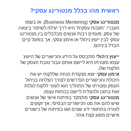
ראשית מהו בכלל מנטורינג עסקי?
מנטורינג עסקי
(Business Mentoring), או בשמו
העברי: 'חונכות עסקית' היא דרך יעילה לשיפור ביצועיו
של עסק. פעמים רבות אנשים מבלבלים בין מנטורינג
עסקי לבין ייעוץ ניהולי או אימון עסקי, אך בפועל קיים
הבדל ביניהם:
ייעוץ ניהולי
מתבסס על הידע והכישורים של היועץ
עצמו ומטרתו היא ליישם אותם עבור טובת העסק של
הלקוח שלו.
אימון עסקי
יוצא מנקודת הנחה שללקוח יש את
היכולת והכישורים הנדרשים לצורך הצלחה בניהול
העסק ומטרתו של התהליך הוא לעזור ללקוח לגלות
זאת בתוכו ולהצליח ליישם בכוחות עצמו.
מנטורינג עסקי
מתמקד בפיתוח אישי של אנשים
שיש להם את סט הכישורים הבסיסי, אך זקוקים
לעזרה בתחומי ידע שונים ו/או בפיתוח של כישורים
אישיים מסוג קצת אחר.