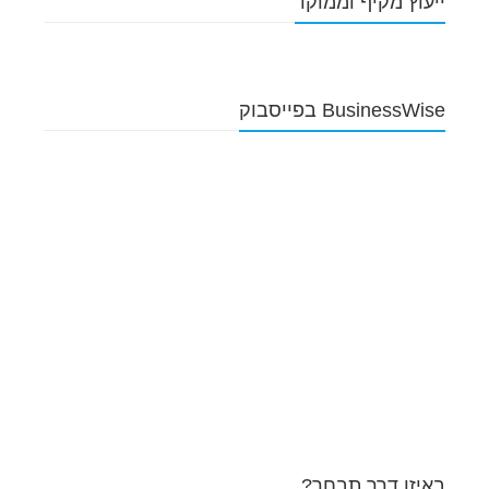
ייעוץ מקיף וממוקד
BusinessWise בפייסבוק
באיזו דרך תבחר?