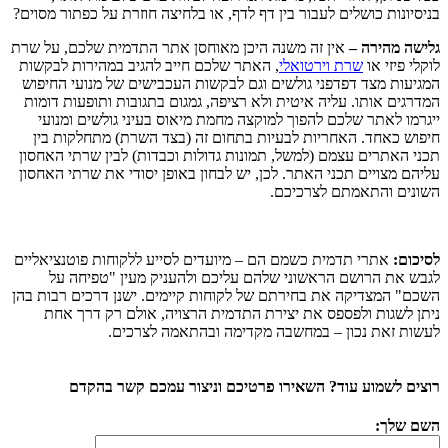
בניסיונות כושלים לעבור בין דף לדף, או בלחיצה חוזרת על כפתור מסוים?
גלישה מהירה –
אין זה משנה היכן מאוחסן אתר התדמית שלכם, על שרת
לוקלי פיזי או
שרת וירטואלי
, האתר שלכם חייב להגיב במהירות לבקשות
המגיעות מצד דפדפני גולשים וגם לבקשות העכבישים של מנועי החיפוש
המדרגים אותו. עליה איטית ולא רציפה, גמגום בתגובות ותופעות דומות
ייגרמו לאתר שלכם להפוך למוקצה מחמת מיאוס בעיני גולשים ומנועי
חיפוש כאחד. האחריות לבעיות בתחום זה (בצד השרת) מתחלקות בין
תכני האתרים עצמם (למשל, תמונות גדולות וכבדות) לבין שרתי האחסון
עליהם מצויים תכני האתר. לכן, יש לבחון באופן יסודי את שרתי האחסון
השונים והתאמתם לצרכיכם.
לסיכום:
אתרי תדמית כשמם הם – מיועדים לסייע ללקוחות פוטנציאליים
לגבש את הרושם הראשוני שלהם עליכם ולהעניק מעין "טפיחה על
השכם" המצדיקה את בחירתם של לקוחות קיימים. ישנן דרכים רבות בהן
ניתן לשגות ולפספס את יצירת התדמית הרצויה, אולם רק דרך אחת
לעשות זאת נכון – במחשבה מקדימה ובהתאמה לצרכים.
רוצים לשמוע עוד? השאירו פרטיכם וניצור עמכם קשר בהקדם
השם שלך: