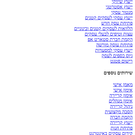
ייעוץ שיווקי
ייעוץ אסטרטגי
מנטור עסקי
ייעוץ עסקי לעסקים קטנים
פתיחת עסק חדש
הלוואות לעסקים קטנים ובינוניים
עצות וטיפים לבעלי עסקים
הקמת חברת סטארט אפ
פתיחת עוסק מורשה
ייעוץ עסקי למסעדות
גיוס כספים לעסק
רישום פטנט
שירותים נוספים
מאמן אישי
אימון אישי
אימון קריירה
אימון מנהלים
ניהול קריירה
הסבה מקצועית
הקמת חברה
ייעוץ קריירה
פתיחת חנות
קידום עסקים באינטרנט