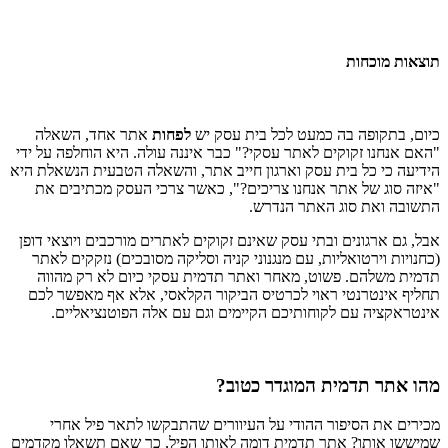
תוצאות מוכחות
כיום, בתקופה בה כמעט לכל בית עסק יש
לפחות
אתר אחד, השאלה
"האם אנחנו זקוקים לאתר עסקי?" כבר איננה עולה. היא הוחלפה על ידי
הידיעה כי כל בית עסק וארגון חייב אתר, והשאלה הטבעית הנשאלת היא
"איזה סוג של אתר אנחנו צריכים?", כאשר צרכי העסק מכתיבים את
התשובה ואת סוג האתר הנדרש.
אבל, גם ארגונים ובתי עסק שאינם זקוקים לאתרים מורכבים ויוצאי דופן
(כחנויות וירטואליות, עם מנגנוני קניה וסליקה מסובכים) נזקקים לאתר
תדמית משלהם. פשוט, מאחר ואתר תדמית עסקי כיום לא רק מהווה
תחליף אינטרנטי ראוי לכרטיס הביקור הקלאסי, אלא אף מאפשר לכם
אינטראקציה עם לקוחותיכם הקיימים וגם עם אלה הפוטנציאליים.
מהו אתר תדמית המוגדר כטוב?
מכירים את הסיפור ההודי על העיוורים שהתבקשו לתאר פיל אחרי
שמיששו אותו? אתר תדמית דומה לאותו הפיל, כך שאם תשאלו מקדמים