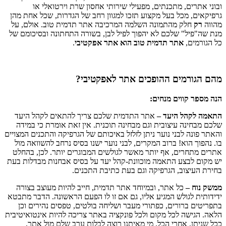
ובוני אתרים, מתכנתים, מפעילי שירותי אחסון שרת וירטואלי או
גרפיקאים, מכל בעל מקצוע תזכו למגוון רחב של הגדרות, שכל אחת מהן
מהווה
רק
חלק מהתמונה השלמה המרכיבה אתר תדמית טוב. אולם, על
מנת שה"פיל" שלכם לא יהפוך לפיל לבן, בשורה התחתונה ובסיכומם של
כל הגורמים,
אתר תדמית טוב הוא אתר אפקטיבי
.
מהם הגורמים ההופכים אתר לאפקטיבי?
הנה מספר קווים מנחים:
התאמה לקהל היעד –
אתר התדמית שלכם צריך להתאים לקהל היעד
שלכם מבחינה עיצובית וגם מבחינה תוכנית. אין זאת אומרת כי במידה
והאתר פונה לבני נוער ניתן לזלזל באיכותם של הגרפיקה והתכנים המצויים
בו. נהפוך הוא! ברוב המקרים, לבני נוער ישנו בסיס נרחב להשוואה מול
אתרים מתחרים, אף יותר מאשר לגולשים המבוגרים יותר. לכן, בהחלט
יש מקום לבצע התאמה מוכוונת-קהל יעד על בסיס אבחנות מבדלות בעת
בחירת העיצוב, הגרפיקה וגם בעת כתיבת התכנים.
ממשק נוח –
כל אתר, ובמיוחד אתר תדמית, חייב להיות מעוצב בצורה
ידידותית לגולש המגיע אליו, גם אם זו לו הפעם הראשונה. הדבר מתבטא
בתפריטים ברורים, כפתורי מעבר ושליחה בולטים, טפסים נהירים וכן
הלאה. הגישה לכל מקום ולכל פונקציה באתר צריכה להיות אינטואיטיבית
ככל שניתן, אחרי הכל, מי מאיתנו רוצה לבלות ערב שלם מול אתר,