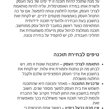
על מנת שתוכל להיות תוכנה זו יד ימינו של בעל העסק
ולשרת אותו במידה האופטימלית, עליה להיות מותאמת
לצרכי העסק, אמינה לחלוטין ונוחה לתפעול. אם עד כה
התנהל העסק באמצעות פנקסים ידניים, יש לקחת זאת
בחשבון בעת הבחירה ולהעדיף תוכנה ידידותית
המתאימה כצעד ראשון במעבר לניהול עסק ממוחשב.
תוכנה מומלצת לניהול עסק מייעלת משמעותית את
תהליכי העבודה, לכן יש להקפיד על בחירה נכונה.
טיפים לבחירת תוכנה
התאמה לצרכי העסק –
התוכנות שונות זו מזו, ויש
לבחון מה הן נותנות ותמורת איזו עלות. יש לקחת את
בחשבון את צרכי העסק הספציפיים שלכם ולקבל
החלטה מושכלת.
עדכניות התוכנה –
מאחר והכוונה היא שהתוכנה
תשמש את בית העסק למשך מספר שנים, חשוב
לקחת בחשבון את החזון לעתיד הקרוב של החברה
ולנסות לבחור תוכנה אשר משתלבת בכך ומאפשרת
זאת.
אין חכם כבעל ניסיון –
כאשר אתם מרגישים כי