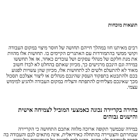
תוצאות מוכחות
רבים מאיתנו חוו במהלך חייהם תחושה של חוסר מיצוי במקום העבודה
וקושי ממשי בהתמודדות עם האתגרים הקיימים בו. תחושות אלו מהוות
את מנת חלקם של מנהלי עסקים ושל עובדים כאחד, אז אל תחששו
במידה וגם הינכם מרגישים כך, מכיוון שאתם בהחלט לא לבד! חשוב
מאוד לא להתעלם ולשים לב לתחושות אלו, מכיוון שהן עשויות לפגוע
בכם ולהתבטא בתפקוד העסק שהינכם מנהלים או ליצור אצלכם תסכול
מכך שאינכם מצליחים להתפתח והצליח במקום העבודה ולהגיע למימוש
עצמי.
בחירה בקריירה נכונה כאמצעי המוביל לצמיחה אישית
והישגים גבוהים
במידה שבמשך תקופה ארוכה מלווה אתכם התחושה כי הקריירה
שבחרתם והצטיירה בהתחלה כאידיאלית, אינה מתאים לכם והעבודה בה