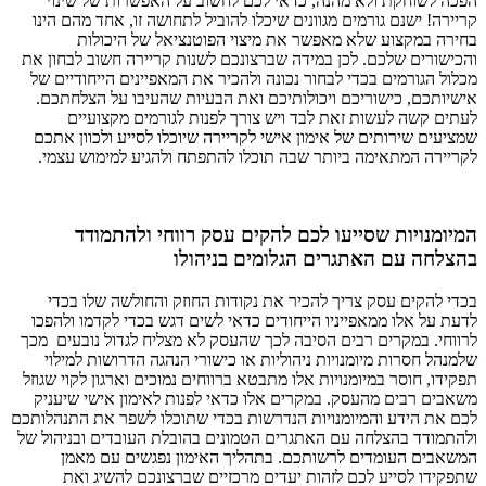
הפכה לשוחקת ולא מהנה, כדאי לכם לחשוב על האפשרות של שינוי
קריירה! ישנם גורמים מגוונים שיכלו להוביל לתחושה זו, אחד מהם הינו
בחירה במקצוע שלא מאפשר את מיצוי הפוטנציאל של היכולות
והכישורים שלכם. לכן במידה שברצונכם לשנות קריירה חשוב לבחון את
מכלול הגורמים בכדי לבחור נכונה ולהכיר את המאפיינים הייחודיים של
אישיותכם, כישוריכם ויכולותיכם ואת הבעיות שהעיבו על הצלחתכם.
לעתים קשה לעשות זאת לבד ויש צורך לפנות לגורמים מקצועיים
שמציעים שירותים של אימון אישי לקריירה שיוכלו לסייע ולכוון אתכם
לקריירה המתאימה ביותר שבה תוכלו להתפתח ולהגיע למימוש עצמי.
המיומנויות שסייעו לכם להקים עסק רווחי ולהתמודד
בהצלחה עם האתגרים הגלומים בניהולו
בכדי להקים עסק צריך להכיר את נקודות החוזק והחולשה שלו בכדי
לדעת על אלו ממאפייניו הייחודים כדאי לשים דגש בכדי לקדמו ולהפכו
לרווחי. במקרים רבים הסיבה לכך שהעסק לא מצליח לגדול נובעים מכך
שלמנהל חסרות מיומנויות ניהוליות או כישורי הנהגה הדרושות למילוי
תפקידו, חוסר במיומנויות אלו מתבטא ברווחים נמוכים וארגון לקוי שגוזל
משאבים רבים מהעסק. במקרים אלו כדאי לפנות לאימון אישי שיעניק
לכם את הידע והמיומנויות הנדרשות בכדי שתוכלו לשפר את התנהלותכם
ולהתמודד בהצלחה עם האתגרים הטמונים בהובלת העובדים ובניהול של
המשאבים העומדים לרשותכם. בתהליך האימון נפגשים עם מאמן
שתפקידו לסייע לכם לזהות יעדים מרכזיים שברצונכם להשיג ואת