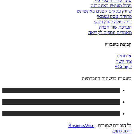
שינוי קריירה בגיל 40
ניהול מוניטין באינטרנט
שיווק עסקים קטנים באינטרנט
פתיחת עסק עצמאי
כמה עולה ייעוץ עסקי
הערכת שווי חברה
מאמרים נוספים לקריאה
קבוצת ביזנסוייז
אודותינו
צור קשר
Google+
ביזנסוייז ברשתות החברתיות
כל הזכויות שמורות -
BusinessWise
דילוג לתוכן