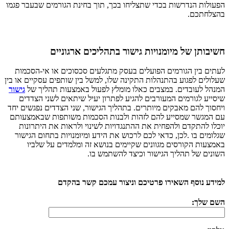
הפעולות הנדרשות בכדי שתצליחו בכך, תוך בחינת הגורמים שבעבר פגמו
בהצלחתכם.
חשיבותן של מיומנויות גישור בתהליכים ארגוניים
לעתים בין הגורמים הפועלים בעסק מתגלעים סכסוכים או אי-הסכמות
שעלולים לפגוע בהתנהלות התקינה שלו, למשל בין שותפים עסקיים או בין
המנהל לעובדים. במצבים כאלו מומלץ לפעול באמצעות תהליך של
גישור
שיסייע לגורמים המעורבים להגיע לפתרון יעיל שיתאים לשני הצדדים
ויחסוך להם מאבקים מיותרים. בתהליך הגישור, שני הצדדים נפגשים יחד
עם המגשר שמסייע להם לזהות ולבנות הסכמות משותפות שבאמצעותם
יוכלו להתקדם ולהפחית את ההתנגדויות לשינוי ולראות את היתרונות
שגלומים בו .לכן, כדאי לכם לרכוש את הידע ומיומנויות בתחום הגישור
באמצעות הקורסים מגוונים שקיימים בנושא זה ומלמדים על שלביו
השונים של תהליך הגישור וכיצד להשתמש בו.
למידע נוסף השאירו פרטיכם וניצור עמכם קשר בהקדם
השם שלך: