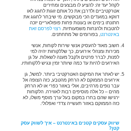
לקהל יעד זה: להציע לו מבצעים ומחירים
אטרקטיביים ולדרבן את כל אותם זוגות לחגוג לאו
דווקא במועדים הכי מבוקשים. מי שיבחר לחגוג את
חתונתו בימים או בעונות פחות פופולאריים יזכה
להטבות ולהנחות משמעותיות.
רצוי לפרסם זאת
באינטרנט
, בפורומים של מתחתנים.
חשוב מאוד להעסיק אנשי שירות לקוחות, אנשי
מכירות ומנהלי אירועים, כך שללקוחות יהיה למי
לפנות, לברר פרטים ולקבל מענה לשאלות. על גן
האירועים להיות עד כמה שיותר זמין ונגיש ללקוחותיו.
יש לאתר את המיקום האטרקטיבי ביותר. למשל, גן
אירועים הממוקם לא הרחק מהטבע, כזה הצופה אל
עבר נופים מרהיבים, אולי באזור כפרי או לא הרחק
מהים – כל אלה מוסיפים רבות לאווירה. הלקוחות
ירגישו שהם בחרו במקום בעל ערך מוסף משלו, לא
כזה הממוקם באזור תעשייה צדדי ואפלולי.
שיווק עסקים קטנים באינטרנט – איך לשווק עסק
קטן?