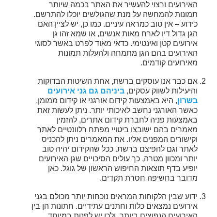
האירועים ורצוי להעשיר את האתר בכמה שיותר
תמונות להמחשה על מנת שהגולשים יוכלו להתרשם.
כידוע – אין טוב כמראה עיניים. כמו כן, יש לציין האם
הגן גדול דיו לארח מאות אנשים, או שמא זהו גן
אירועים קטן ואינטימי. כדאי מאוד לפרט באשר לסוגי
האירועים בהם הגן מתמחה ולהעלות תמונות
מאירועים קודמים.
אם כבר אנו עוסקים ברשת, אחת השיטות הבדוקות
והיעילות לשווק עסקים,
ביניהם גם גני אירועים
בשרון
, היא באמצעות קידום אורגני או קידום ממומן,
כאשר האורגני נחשב לאיכותי יותר. ניתן לעשות זאת
באמצעות פניה לחברת קידום אתרים, להזמין
מאמרים בהם ישובצו ביטויי מפתח רלוונטיים לאתר
וקישורים המפנים אליו. את המאמרים ניתן להכניס
לאתר וגם להפיצם ברשת. ככל שהקידום יהיה טוב
יותר ומכוון מטרה, כך עולים הסיכויים שגן האירועים
יופיע בדף תוצאות החיפוש הראשון של גוגל. כאן
מדובר בחשיפה חסרת תקדים.
ידוע שבין הלקוחות המראים נוכחות יותר מכולם בגני
אירועים נמצאים כלות וחתנים עתידיים. חתונות הן בין
האירועים הנפוצים ביותר, ולכן יש לפנות במיוחד