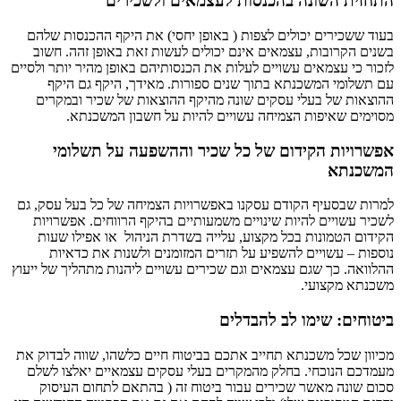
התחזית השונה בהכנסות לעצמאים ולשכירים
בעוד ששכירים יכולים לצפות ( באופן יחסי) את היקף ההכנסות שלהם
בשנים הקרובות, עצמאים אינם יכולים לעשות זאת באופן זהה. חשוב
לזכור כי עצמאים עשויים לעלות את הכנסותיהם באופן מהיר יותר ולסיים
עם תשלומי המשכנתא בתוך שנים ספורות. מאידך, היקף גם היקף
ההוצאות של בעלי עסקים שונה מהיקף ההוצאות של שכיר ובמקרים
מסוימים שאיפות הצמיחה עשויים להיות על חשבון המשכנתא.
אפשרויות הקידום של כל שכיר וההשפעה על תשלומי
המשכנתא
למרות שבסעיף הקודם עסקנו באפשרויות הצמיחה של כל בעל עסק, גם
לשכיר עשויים להיות שינויים משמעותיים בהיקף הרווחים. אפשרויות
הקידום הטמונות בכל מקצוע, עלייה בשדרת הניהול או אפילו שעות
נוספות – עשויים להשפיע על תזרים המזומנים ולשנות את כדאיות
ההלוואה. כך שגם עצמאים וגם שכירים עשויים ליהנות מתהליך של ייעוץ
משכנתא מקצועי.
ביטוחים: שימו לב להבדלים
מכיוון שכל משכנתא תחייב אתכם בביטוח חיים כלשהו, שווה לבדוק את
מעמדכם הנוכחי. בחלק מהמקרים בעלי עסקים עצמאיים יאלצו לשלם
סכום שונה מאשר שכירים עבור ביטוח זה ( בהתאם לתחום העיסוק