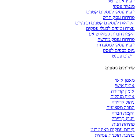
ייעוץ אסטרטגי
מנטור עסקי
ייעוץ עסקי לעסקים קטנים
פתיחת עסק חדש
הלוואות לעסקים קטנים ובינוניים
עצות וטיפים לבעלי עסקים
הקמת חברת סטארט אפ
פתיחת עוסק מורשה
ייעוץ עסקי למסעדות
גיוס כספים לעסק
רישום פטנט
שירותים נוספים
מאמן אישי
אימון אישי
אימון קריירה
אימון מנהלים
ניהול קריירה
הסבה מקצועית
הקמת חברה
ייעוץ קריירה
פתיחת חנות
קידום עסקים באינטרנט
כתיבת תוכנית עסקית