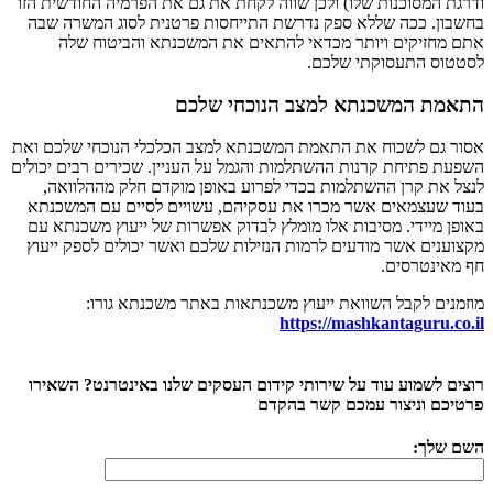
ודרגת המסוכנות שלו) ולכן שווה לקחת את גם את הפרמיה החודשית הזו
בחשבון. ככה שללא ספק נדרשת התייחסות פרטנית לסוג המשרה שבה
אתם מחזיקים ויותר מכדאי להתאים את המשכנתא והביטוח שלה
לסטטוס התעסוקתי שלכם.
התאמת המשכנתא למצב הנוכחי שלכם
אסור גם לשכוח את התאמת המשכנתא למצב הכלכלי הנוכחי שלכם ואת
השפעת פתיחת קרנות ההשתלמות והגמל על העניין. שכירים רבים יכולים
לנצל את קרן ההשתלמות בכדי לפרוע באופן מוקדם חלק מההלוואה,
בעוד שעצמאים אשר מכרו את עסקיהם, עשויים לסיים עם המשכנתא
באופן מיידי. מסיבות אלו מומלץ לבדוק אפשרות של ייעוץ משכנתא עם
מקצוענים אשר מודעים לרמות הנזילות שלכם ואשר יכולים לספק ייעוץ
חף מאינטרסים.
מוזמנים לקבל השוואת ייעוץ משכנתאות באתר משכנתא גורו:
https://mashkantaguru.co.il
רוצים לשמוע עוד על שירותי קידום העסקים שלנו באינטרנט? השאירו
פרטיכם וניצור עמכם קשר בהקדם
השם שלך: