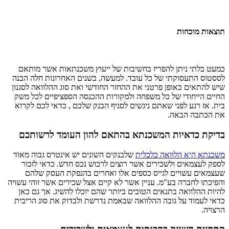
תוצאות מוכחות
כמעט בלתי ניתן להפריז בחשיבות של ייעוץ משכנתאות אשר מותאם
לססטוס התעסוקתי של כל עובד. למעשה, בשנים האחרונות חלה הבנה
שיש להתאים באופן פרטני את ההחזר החודשי ואת סוג ההלוואה לסגנון
החיים הייחודי של כל משפחה ולמקורות ההכנסה הספציפיים לכל משק
בית. אז רגע לפני שאתם ניגשים לסניף הבנק שלכם , כדאי לכם לקרוא
את הכתבה הבאה.
בדיקת כדאיות המשכנתא בהתאם להון העומד לרשותכם
משכנתא היא הלוואה כלכלית
שלבנקים השונים יש אינטרס גבוה מאוד
לספק לעצמאים ולשכירים אשר רוצים לרכוש נכס חדש. כדאי לזכור
שעצמאים עשויים לגייס כספים אלו ואחרים בהנפקת העסק שלהם
והפיכתו לחברה בע"מ. עניין אשר לא קיים אצל שכירים אשר זוהי עשויה
להיות ההלוואה בתנאים הטובים ביותר שהם יוכלו להשיג. אך גם כאן
כדאי לעמוד על גובה ההלוואה שבאמת נדרשת ולבדוק את סוג הריבית
הרצויה.