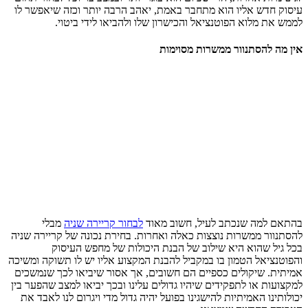
עיסוק חדש אליו הוא מתחבר באמת, יאהב הרבה יותר וכזה שיאפשר לו
לממש את מלוא הפוטנציאל והכישרון שלו ולהביאו לידי ביטוי.
אין מה להסתנוור ממשרות מסוימות
בהתאם למה שנכתב לעיל, חשוב מאוד
לבחור קריירה שניה
מבלי
להסתנוור ממשרות נוצצות כאלה ואחרות. בחירת נכונה של קריירה שניה
בכל גיל שהוא היא שילוב של הבנת היכולות של מחפש העיסוק
והפוטנציאל הטמון בו במקביל להבנת המקצוע אליו יש לו תשוקה ומשיכה
אמיתית. שיקולים כספיים הם חשובים, אך אסור שיביאו לכך שנמשכים
למקצועות או לתפקידים שיהיו גדולים עלינו ובכך יביאו למצב שהפער בין
יכולותינו האמיתיות להישגינו בפועל יהיה גדול מדי ויגרום לנו לאבד את