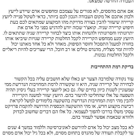
העבודה החדשה שמצאנו.
אם אתם מהססים, לא סגורים על עצמכם ומחפשים אדם שיידע לייעץ
ולכוון אתכם אל מקום העבודה הנכון לכם ביותר, כדאי לשקול פנייה ליועץ
קריירה שיעזור להבין בצורה מדויקת מהו המקצוע שמתאים לכם בעת
חיפוש קריירה שניה. קואצ'ר שכזה יודע להדגיש בפני כל אדם את
יתרונותיו וחסרונותיו ולהנחות אותו כיצד לבחור קריירה שניה שתתאים לו.
היועץ ימנע ממחפש הקריירה לקבל החלטות קריירה שגויות שיביאו אותו
בחזרה למעגל התסכול וחוסר הסיפוק. מאחר ולא כל אחד מאתנו יכול
להיות זמר מצליח, מהנדס טילים או רב חובל, הרי שצריכים להיות ריאליים
ולקבל החלטות נבונות.
בדיקת רמת ההתחייבות
עוד נקודה שלמרבה הצער יש כאלו שלא חושבים עליה בכל הקשור
לבחירה של קריירה שניה, היא זו שקשורה לרמת המחויבות הנדרשת ממי
שמעוניין לשנות כיוון בחיים שלו. גם כאן ליועצי קריירה בעלי ניסיון תהיה
השפעה על אלו שהחליטו להיעזר בהם. היועץ יעזור למשנה הקריירה
להבין מהי רמת המחויבות הנדרשת בהשקעה בלימודים למשל לקראת
רכישת מקצוע חדש, או מהי ההשקעה הכספית הדרושה להקמת פרויקט
עסקי משלו בדרכו להפוך לעצמאי. כל אלו הם דברים שחשוב לבדוק
ולוודא שבאמת אפשר לעמוד בהם.
לא בכל מצב יכול כל אדם להירשם לאוניברסיטה וללמוד במשך 4 שנים
עד לקבלת תעודה של מהנדס בתחום מסוים, ולא בכל גיל יכול אדם מסוים