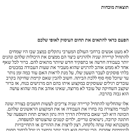
תוצאות מוכחות
הפעם כדאי להתאים את תחום העיסוק לאופי שלכם
לא מעט אנשים ברחבי העולם המערבי נתקלים במצב שבו היו שמחים
להתחיל קריירה שניה ולהרגיש כיצד הם ממצים את היכולות שלהם ונהנים
יותר בעבודה חדשה או בתפקיד חדש שיותר מתאים להם. ברור לכל שאף
אחד לא ממש אוהב להרגיש שהוא מעביר את שעות העבודה במבטים
בלתי פוסקים לעבר השעון שלו, על מנת לראות האם עוד כמה זמן נותר
עד שיוכל סוף סוף ללכת הביתה. חשוב להבין שאם קיימת שחיקה בקרב
עובדים רגילים שעוסקים במקצוע איתו בהם הם מרגישים בנוח, אז ברור
שקצב השחיקה של עובד לא מרוצה, שאינו אוהב את מה שהוא עושה
הוא גבוה בהרבה.
אלו שהחליטו להתחיל קריירה שניה צריכים לעשות חושבים בצורה שונה
לגמרי מהצורה בה בחרו את העבודה או את המקצוע הראשונים שלהם.
הכוונה היא לכך שאם בתחילת הדרך היה נתון האדם תחת השפעה של
חתונה קרובה, נישואים טריים, ילדים קטנים שהצטרפו למשפחה,
משכנתא שזה עתה נלקחה, רצון לרצות את ההורים או התחייבויות
לגיטימיות אחרות, הרי שכיום הוא בוגר יותר ובמצב בו יוכל לבחור תחום